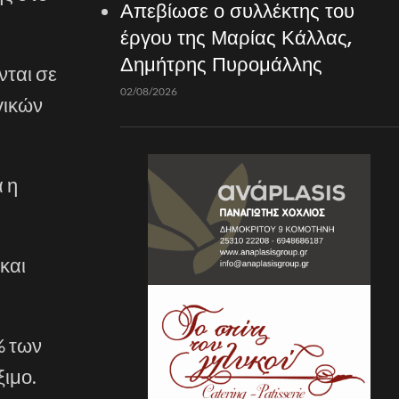
Απεβίωσε ο συλλέκτης του
έργου της Μαρίας Κάλλας,
Δημήτρης Πυρομάλλης
νται σε
02/08/2026
γικών
 η
και
% των
ξιμο.