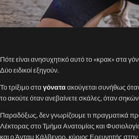
Πότε είναι ανησυχητικό αυτό το «κρακ» στα γ
Δύο ειδικοί εξηγούν.
Το τρίξιμο στα
γόνατα
ακούγεται συνήθως όταν 
το ακούτε όταν ανεβαίνετε σκάλες, όταν σηκών
Παραδόξως, δεν γνωρίζουμε τι πραγματικά προκ
Λέκτορας στο Τμήμα Ανατομίας και Φυσιολογί
και ο Άνταμ Κάλβενορ, κύριος Ερευνητής στην 