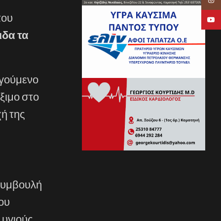
που
YouTu
ιδα τα
ηγούμενο
ξιμο στο
χή της
 συμβουλή
ου
 υγιούς