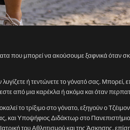
όνατα που μπορεί να ακούσουμε ξαφνικά όταν σ
λυγίζετε ή τεντώνετε το γόνατό σας. Μπορεί, ε
εστε από μια καρέκλα ή ακόμα και όταν περπατ
αλεί το τρίξιμο στο γόνατο, εξηγούν ο Τζέιμο
ας, και Υποψήφιος Διδάκτωρ στο Πανεπιστήμιο
Ιατρική του Αθλητισμού και της Άσκησης, επίσ