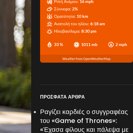
Ριπή Ανέμου:
16 mph
Σύννεφα:
2%
Ορατότητα:
10 km
Ανατολή του ηλίου:
6:18 am
Ηλιοβασίλεμα:
8:30 pm
33 %
1011 mb
2 mph
Weather from OpenWeatherMap
ΠΡΌΣΦΑΤΑ ΆΡΘΡΑ
Ραγίζει καρδιές ο συγγραφέας
του «Game of Thrones»:
«Έχασα φίλους και πάλεψα με