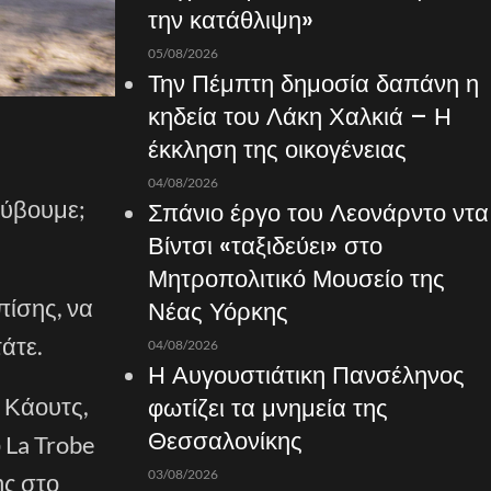
την κατάθλιψη»
05/08/2026
Την Πέμπτη δημοσία δαπάνη η
κηδεία του Λάκη Χαλκιά – Η
έκκληση της οικογένειας
04/08/2026
κύβουμε;
Σπάνιο έργο του Λεονάρντο ντα
Βίντσι «ταξιδεύει» στο
Μητροπολιτικό Μουσείο της
πίσης, να
Νέας Υόρκης
άτε.
04/08/2026
Η Αυγουστιάτικη Πανσέληνος
φωτίζει τα μνημεία της
ν Κάουτς,
Θεσσαλονίκης
 La Trobe
03/08/2026
ης στο