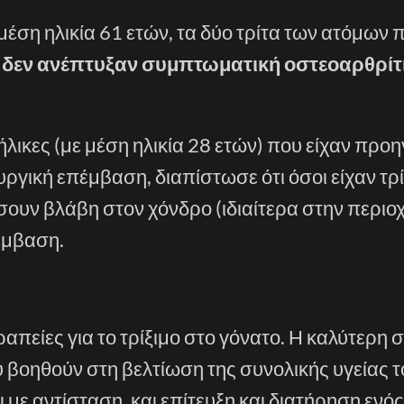
μέση ηλικία 61 ετών, τα δύο τρίτα των ατόμων 
ο
δεν ανέπτυξαν συμπτωματική οστεοαρθρίτ
λικες (με μέση ηλικία 28 ετών) που είχαν προ
γική επέμβαση, διαπίστωσε ότι όσοι είχαν τρί
σουν βλάβη στον χόνδρο (ιδιαίτερα στην περιο
έμβαση.
πείες για το τρίξιμο στο γόνατο. Η καλύτερη
υ βοηθούν στη βελτίωση της συνολικής υγείας τ
 με αντίσταση, και επίτευξη και διατήρηση ενός