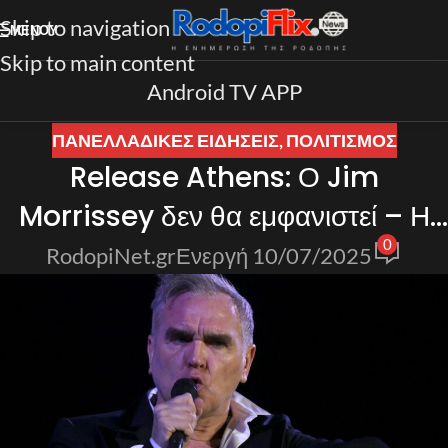
Skip to navigation
ΜΕΝΟΎ
Skip to main content
Android TV APP
ΠΑΝΕΛΛΑΔΙΚΈΣ ΕΙΔΉΣΕΙΣ
,
ΠΟΛΙΤΙΣΜΟΣ
Release Athens: Ο Jim
Morrissey δεν θα εμφανιστεί – Η
0
συναυλία θα γίνει
RodopiNet.gr
Ενεργή 10/07/2025