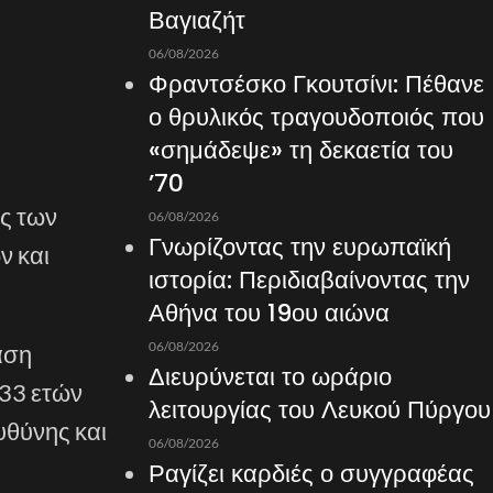
Βαγιαζήτ
06/08/2026
Φραντσέσκο Γκουτσίνι: Πέθανε
ο θρυλικός τραγουδοποιός που
«σημάδεψε» τη δεκαετία του
’70
υς των
06/08/2026
Γνωρίζοντας την ευρωπαϊκή
ν και
ιστορία: Περιδιαβαίνοντας την
Αθήνα του 19ου αιώνα
06/08/2026
αση
Διευρύνεται το ωράριο
 33 ετών
λειτουργίας του Λευκού Πύργου
υθύνης και
06/08/2026
Ραγίζει καρδιές ο συγγραφέας