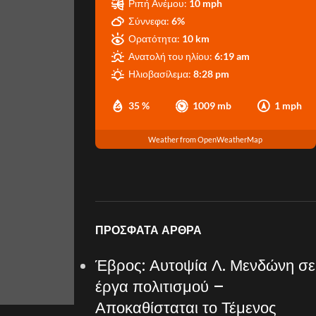
Ριπή Ανέμου:
10 mph
Σύννεφα:
6%
Ορατότητα:
10 km
Ανατολή του ηλίου:
6:19 am
Ηλιοβασίλεμα:
8:28 pm
35 %
1009 mb
1 mph
Weather from OpenWeatherMap
ΠΡΌΣΦΑΤΑ ΆΡΘΡΑ
Έβρος: Αυτοψία Λ. Μενδώνη σε
έργα πολιτισμού –
Αποκαθίσταται το Τέμενος