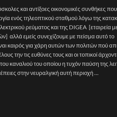
δύσκολες και αντίξοες οικονομικές συνθήκες που
υργία ενός τηλεοπτικού σταθμού λόγω της κατ
εκτρικού ρεύματος και της DIGEA [εταιρεία 
ών] αλλά εμείς συνεχίζουμε με πείσμα αυτό το
ναι καιρός για χάρη αυτών των πολιτών πού απ
λους την τις ευθύνες τους και οι τοπικοί άρχοντ
 του καναλιού του οποίου η τυχόν παύση της λε
νέπειες στην νευραλγική αυτή περιοχή …