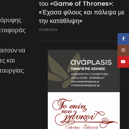
του «Game of Thrones»:
«Έχασα φίλους και πάλεψα με
ακόρυφης
την κατάθλιψη»
μεταφοράς
05/08/2026
Faceb
αιτούν να
Insta
ες και
YouTu
ιτουργίας