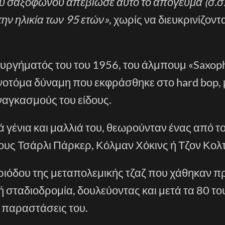
υ σαξοφώνου απεβίωσε αυτό το απόγευμα (σ.σ.
την ηλικία των 95 ετών»
, χωρίς να διευκρινίζοντα
τουργήματός του του 1956, του άλμπουμ «Saxo
αινοτόμα δύναμη που εκφράσθηκε στο hard bop, 
ναγκασμούς του είδους.
ά γένια και μαλλιά του, θεωρούνταν ένας από τ
υς Τσάρλι Πάρκερ, Κόλμαν Χόκινς ή Τζον Κολτ
εριόδου της μεταπολεμικής τζαζ που χάθηκαν π
 σταδιοδρομία, δουλεύοντας και μετά τα 80 το
 παραστάσεις του.