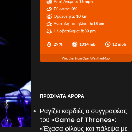
Ριπή Ανέμου:
16 mph
Σύννεφα:
0%
Ορατότητα:
10 km
Ανατολή του ηλίου:
6:18 am
Ηλιοβασίλεμα:
8:30 pm
29 %
1014 mb
12 mph
Weather from OpenWeatherMap
ΠΡΌΣΦΑΤΑ ΆΡΘΡΑ
Ραγίζει καρδιές ο συγγραφέας
του «Game of Thrones»:
«Έχασα φίλους και πάλεψα με