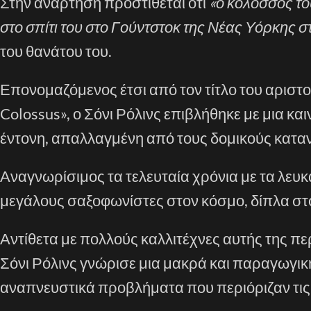
Στην ανάρτηση προστίθεται ότι
«ο κολοσσός το
στο σπίτι του στο Γούντστοκ της Νέας Υόρκης σ
του θανάτου του.
Επονομαζόμενος έτσι από τον τίτλο του αρισ
Colossus», ο Σόνι Ρόλινς επιβλήθηκε με μια κ
έντονη, απαλλαγμένη από τους δομικούς κατα
Αναγνωρίσιμος τα τελευταία χρόνια με τα λευκ
μεγάλους σαξοφωνίστες στον κόσμο, δίπλα στο
Αντίθετα με πολλούς καλλιτέχνες αυτής της π
Σόνι Ρόλινς γνώρισε μια μακρά και παραγωγική
αναπνευστικά προβλήματα που περιόριζαν τις