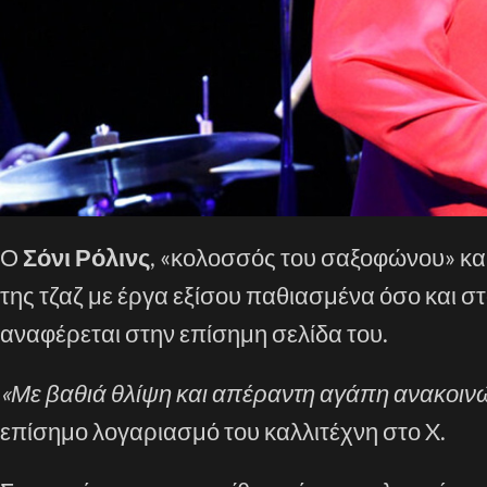
Ο
Σόνι Ρόλινς
, «κολοσσός του σαξοφώνου» κα
της τζαζ με έργα εξίσου παθιασμένα όσο και στ
αναφέρεται στην επίσημη σελίδα του.
«Με βαθιά θλίψη και απέραντη αγάπη ανακοινώ
επίσημο λογαριασμό του καλλιτέχνη στο X.