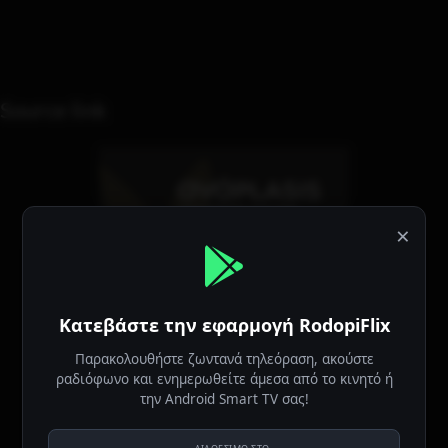
Source link
×
Κατεβάστε την εφαρμογή RodopiFlix
Παρακολουθήστε ζωντανά τηλεόραση, ακούστε
ραδιόφωνο και ενημερωθείτε άμεσα από το κινητό ή
την Android Smart TV σας!