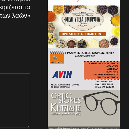
ιρίζεται τα
των λαών»