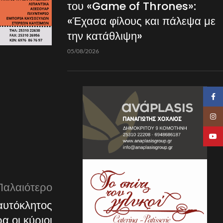
του «Game of Thrones»:
«Έχασα φίλους και πάλεψα με
την κατάθλιψη»
05/08/2026
Faceb
Insta
YouTu
Παλαιότερο
αυτόκλητος
α οι κύριοι