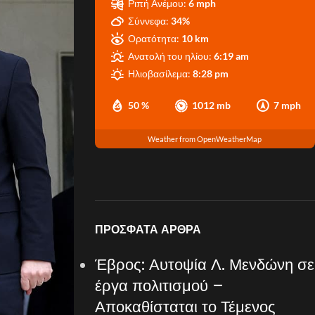
Ριπή Ανέμου:
6 mph
Σύννεφα:
34%
Ορατότητα:
10 km
Ανατολή του ηλίου:
6:19 am
Ηλιοβασίλεμα:
8:28 pm
50 %
1012 mb
7 mph
Weather from OpenWeatherMap
ΠΡΌΣΦΑΤΑ ΆΡΘΡΑ
Έβρος: Αυτοψία Λ. Μενδώνη σε
έργα πολιτισμού –
Αποκαθίσταται το Τέμενος