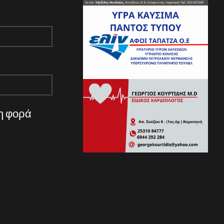
νη φορά