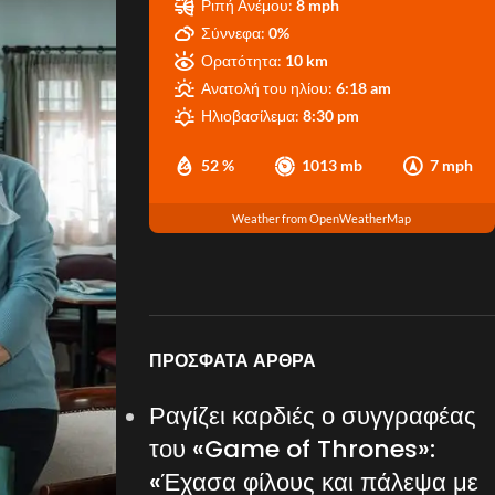
Ριπή Ανέμου:
8 mph
Σύννεφα:
0%
Ορατότητα:
10 km
Ανατολή του ηλίου:
6:18 am
Ηλιοβασίλεμα:
8:30 pm
52 %
1013 mb
7 mph
Weather from OpenWeatherMap
ΠΡΌΣΦΑΤΑ ΆΡΘΡΑ
Ραγίζει καρδιές ο συγγραφέας
του «Game of Thrones»:
«Έχασα φίλους και πάλεψα με