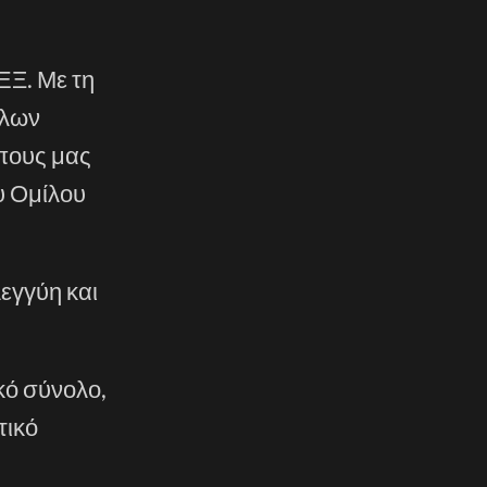
ΕΞ. Με τη
ίλων
πους μας
υ Ομίλου
εγγύη και
κό σύνολο,
τικό