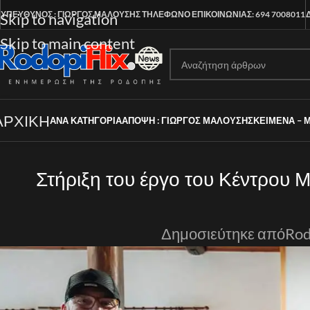
ΥΠΕΥΘΥΝΟΣ : ΓΙΩΡΓΟΣ ΜΑΛΟΥΣΗΣ
ΤΗΛΕΦΩΝΟ ΕΠΙΚΟΙΝΩΝΙΑΣ: 694 7008011
Skip to navigation
Skip to main content
ΑΡΧΙΚΗ
ΑΝΑ ΚΑΤΗΓΟΡΊΑ
ΑΠΟΨΗ : ΓΙΩΡΓΟΣ ΜΑΛΟΥΣΗΣ
ΚΕΙΜΕΝΑ – 
Στήριξη του έργο του Κέντρου 
Δημοσιεύτηκε από
Rod