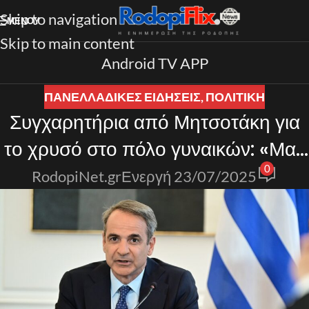
Skip to navigation
ΜΕΝΟΎ
Skip to main content
Android TV APP
ΠΑΝΕΛΛΑΔΙΚΈΣ ΕΙΔΉΣΕΙΣ
,
ΠΟΛΙΤΙΚΗ
Συγχαρητήρια από Μητσοτάκη για
το χρυσό στο πόλο γυναικών: «Μας
0
γεμίσατε χαρά και υπερηφάνεια!»
RodopiNet.gr
Ενεργή 23/07/2025