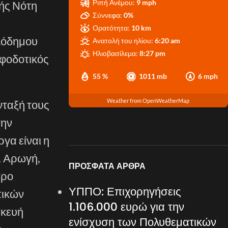
Ριπή Ανέμου:
9 mph
ής Νότη
Σύννεφα:
0%
Ορατότητα:
10 km
ιλόδημου
Ανατολή του ηλίου:
6:20 am
Ηλιοβασίλεμα:
8:27 pm
οφοδοτικός
55 %
1011 mb
6 mph
Weather from OpenWeatherMap
νταξή τους
την
γα είναι η
, Αρωγή,
ΠΡΌΣΦΑΤΑ ΆΡΘΡΑ
τρο
ΥΠΠΟ: Επιχορηγήσεις
πικών
1.106.000 ευρώ για την
σκευή
ενίσχυση των Πολυθεματικών