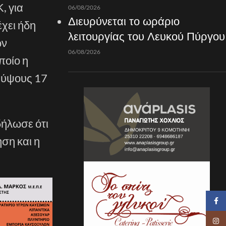
, για
06/08/2026
Διευρύνεται το ωράριο
χει ήδη
λειτουργίας του Λευκού Πύργου
ων
06/08/2026
ποίο η
 ύψους 17
δήλωσε ότι
ση και η
Faceb
Insta