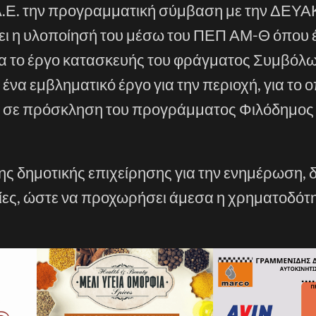
Α.Ε. την προγραμματική σύμβαση με την ΔΕΥΑΚ
ι η υλοποίησή του μέσω του ΠΕΠ ΑΜ-Θ όπου έ
για το έργο κατασκευής του φράγματος Συμβόλ
ένα εμβληματικό έργο για την περιοχή, για το ο
η σε πρόσκληση του προγράμματος Φιλόδημος
ς δημοτικής επιχείρησης για την ενημέρωση, 
ίες, ώστε να προχωρήσει άμεσα η χρηματοδότη