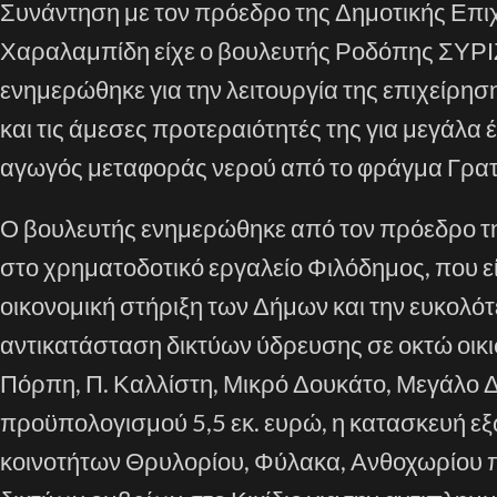
Συνάντηση με τον πρόεδρο της Δημοτικής Επ
Χαραλαμπίδη είχε ο βουλευτής Ροδόπης ΣΥΡΙΖ
ενημερώθηκε για την λειτουργία της επιχείρησ
και τις άμεσες προτεραιότητές της για μεγάλ
αγωγός μεταφοράς νερού από το φράγμα Γρατ
Ο βουλευτής ενημερώθηκε από τον πρόεδρο της
στο χρηματοδοτικό εργαλείο Φιλόδημος, που ε
οικονομική στήριξη των Δήμων και την ευκολότ
αντικατάσταση δικτύων ύδρευσης σε οκτώ οικ
Πόρπη, Π. Καλλίστη, Μικρό Δουκάτο, Μεγάλο
προϋπολογισμού 5,5 εκ. ευρώ, η κατασκευή ε
κοινοτήτων Θρυλορίου, Φύλακα, Ανθοχωρίου π