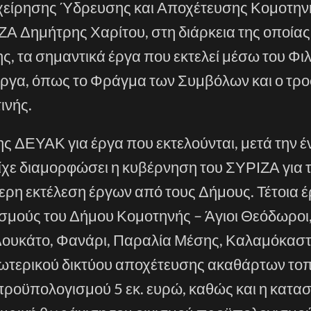
ιχείρησης Ύδρευσης και Αποχέτευσης Κομοτην
Α Δημήτρης Χαρίτου, στη διάρκεια της οποίας
ης, τα σημαντικά έργα που εκτελεί μέσω του Φ
α έργα, όπως το Φράγμα των Συμβόλων και ο τρ
ινής.
 ΔΕΥΑΚ για έργα που εκτελούνται, μετά την έ
ίχε διαμορφώσει η κυβέρνηση του ΣΥΡΙΖΑ για 
ερη εκτέλεση έργων από τους Δήμους. Τέτοια έρ
ισμούς του Δήμου Κομοτηνής – Άγιοι Θεόδωροι
 Δουκάτο, Φανάρι, Παραλία Μέσης, Καλαμόκασ
ξωτερικού δικτύου αποχέτευσης ακαθάρτων το
ροϋπολογισμού 5 εκ. ευρώ, καθώς και η κατα