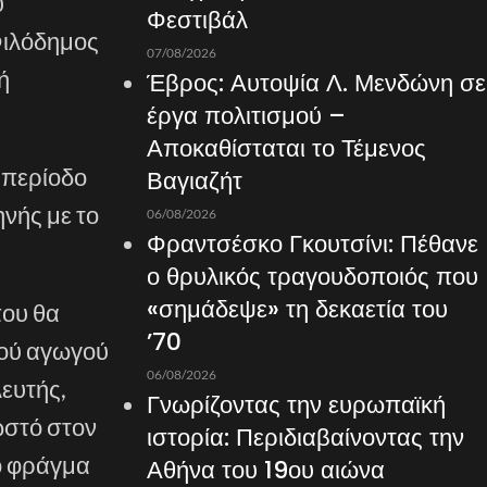
ύ
Φεστιβάλ
Φιλόδημος
07/08/2026
ή
Έβρος: Αυτοψία Λ. Μενδώνη σε
έργα πολιτισμού –
Αποκαθίσταται το Τέμενος
 περίοδο
Βαγιαζήτ
νής με το
06/08/2026
Φραντσέσκο Γκουτσίνι: Πέθανε
ο θρυλικός τραγουδοποιός που
«σημάδεψε» τη δεκαετία του
που θα
’70
κού αγωγού
06/08/2026
ευτής,
Γνωρίζοντας την ευρωπαϊκή
ωστό στον
ιστορία: Περιδιαβαίνοντας την
το φράγμα
Αθήνα του 19ου αιώνα