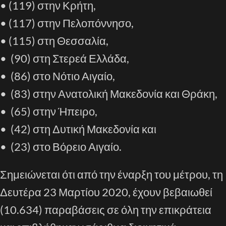
•
(11
9
) στην Κρήτη,
•
(117) στην Πελοπόννησο,
•
(
1
15) στη Θεσσαλία,
•
(90) στη Στερεά Ελλάδα,
•
(
8
6) στο Νότιο Αιγαίο,
•
(83) στην Ανατολική Μακεδονία και Θράκη,
•
(65) στην Ήπειρο,
•
(4
2
) στη Δυτική Μακεδονία και
•
(
23
) στο Βόρειο Αιγαίο
.
Σημειώνεται ότι από την έναρξη του μέτρου
,
τη
Δευτέρα 23 Μαρτίου 2020
,
έχουν βεβαιωθεί
(
10
.
634
) παραβάσεις
σε όλη την επικράτεια