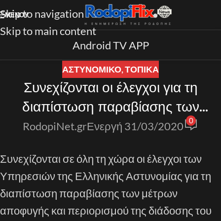
Skip to navigation
ΜΕΝΟΎ
Skip to main content
Android TV APP
ΑΣΤΥΝΟΜΙΚΟ
,
ΤΟΠΙΚΑ
Συνεχίζονται οι έλεγχοι για τη
διαπίστωση παραβίασης των
0
μέτρων αποφυγής και περιορισμού
RodopiNet.gr
Ενεργή 31/03/2020
της διάδοσης του κορωνοϊού
Συνεχ
ίζονται
σε όλη τη χώρα
οι έλεγχοι των
Υπηρεσιών της Ελληνικής Αστυνομίας για τη
διαπίστωση παραβίασης των μέτρων
αποφυγής και περιορισμού της διάδοσης του