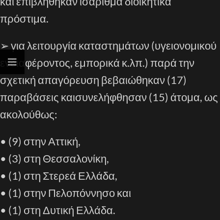
και επιβλήθηκαν
ισάριθμα
διοικητικά
πρόστιμα.
➢
για λειτουργία καταστημάτων (υγειονομικού
ενδιαφέροντος, εμπορικά κ.λπ.) παρά την
σχετική απαγόρευση
βεβαιώθηκαν (
17
)
παραβάσεις και
συνελήφθησαν (
15
) άτομα
, ως
ακολούθως:
•
(9)
στην Αττική,
•
(
3
) στη Θεσσαλονίκη,
•
(
1
)
στ
η
Στερεά Ελλάδα
,
•
(1) στην Πελοπόννησο
και
•
(
1
)
στη
Δυτική Ελλάδα
.