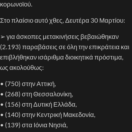
κορωνοϊού
.
Στο πλαίσιο αυτό χ
θες,
Δευτέρα
30
Μαρτίου:
➢
για άσκοπες μετακινήσεις
β
εβαιώθηκαν
(
2
.
193
) παραβάσεις σε όλη την επικράτεια και
επιβλήθηκαν ισάριθμα διοικητικά πρόστιμα
,
ως ακολούθως:
•
(
750
) στην Αττική,
•
(
2
68
) στη Θεσσαλονίκη,
•
(
156
) στη Δυτική Ελλάδα,
•
(140) στην Κεντρική Μακεδονία,
•
(
1
39) στα Ιόνια Νησιά,