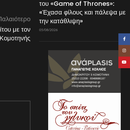
του «Game of Thrones»:
«Έχασα φίλους και πάλεψα με
Παλαιότερο
την κατάθλιψη»
του με τον
05/08/2026
 Κομοτηνής
Faceb
Insta
YouTu