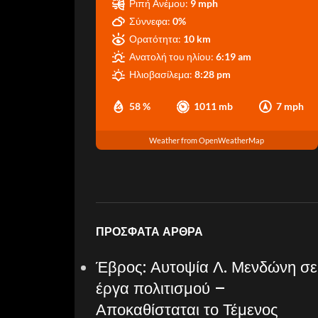
Ριπή Ανέμου:
9 mph
Σύννεφα:
0%
Ορατότητα:
10 km
Ανατολή του ηλίου:
6:19 am
Ηλιοβασίλεμα:
8:28 pm
58 %
1011 mb
7 mph
Weather from OpenWeatherMap
ΠΡΌΣΦΑΤΑ ΆΡΘΡΑ
Έβρος: Αυτοψία Λ. Μενδώνη σε
έργα πολιτισμού –
Αποκαθίσταται το Τέμενος