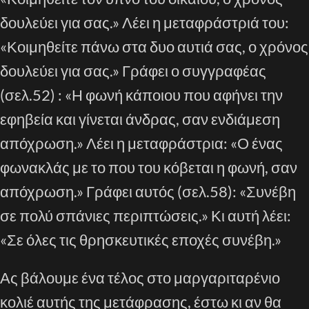
δουλεύει για σας.» Λέει η μεταφράστριά του:
«Κοιμηθείτε πάνω στα δυο αυτιά σας, ο χρόνος
δουλεύει για σας.» Γράφει ο συγγραφέας
(σελ.52) : «Η φωνή κάποιου που αφήνει την
εφηβεία και γίνεται άνδρας, σαν ενδιάμεση
απόχρωση.» Λέει η μεταφράστρια: «Ο ένας
φωνακλάς με το που του κόβεται η φωνή, σαν
απόχρωση.» Γράφει αυτός (σελ.58): «Συνέβη
σε πολύ σπάνιες περιπτώσεις.» Κι αυτή λέει:
«Σε όλες τις θρησκευτικές εποχές συνέβη.»
Ας βάλουμε ένα τέλος στο μαργαριταρένιο
κολιέ αυτής της μετάφρασης, έστω κι αν θα