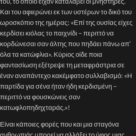
του, το οποίο είχαν καταλάβει οι μνηστήρες.
Και του αφιερώνει εκ των υστέρων το δικό του
ωροσκόπιο της ημέρας: «Επί της ουσίας είχες
κερδίσει κιόλας το παιχνίδι – περιττό να
κορδώνεσαι σαν άλτης που πηδάει πάνω απ’
όλα τα κατώφλια». Κύριος οίδε ποια
φαντασίωση εξέτρεψε τη μεταφράστρια σε
έναν αναπάντεχο κακέμφατο συλλαβισμό: «Η
παρτίδα για σένα ήταν ήδη κερδισμένη –
περιττό να φουσκώνεις σαν
κατωφλοπηδηχταράς.»!
Είναι κάποιες φορές που και μια σταγόνα
ανθρωπιάς μπορεί να αλλάξει το ύφος μιας