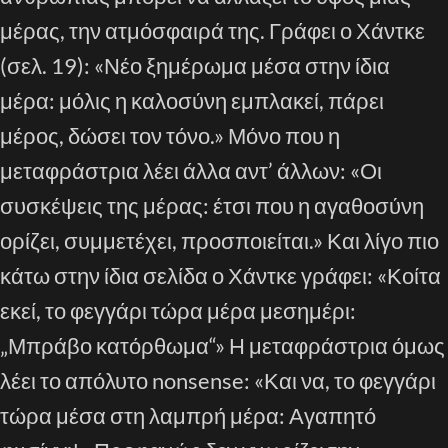
μέρας, την ατμόσφαιρά της. Γράφει ο Χάντκε
(σελ. 19): «Νέο ξημέρωμα μέσα στην ίδια
μέρα: μόλις η καλοσύνη εμπλακεί, πάρει
μέρος, δώσει τον τόνο.» Μόνο που η
μεταφράστρια λέει άλλα αντ’ άλλων: «Οι
συσκέψεις της μέρας: έτσι που η αγαθοσύνη
ορίζει, συμμετέχει, προσποιείται.» Και λίγο πιο
κάτω στην ίδια σελίδα ο Χάντκε γράφει: «Κοίτα
εκεί, το φεγγάρι τώρα μέρα μεσημέρι:
„Μπράβο κατόρθωμα“» Η μεταφράστρια όμως
λέει το απόλυτο nonsense: «Και να, το φεγγάρι
τώρα μέσα στη λαμπρή μέρα: Αγαπητό