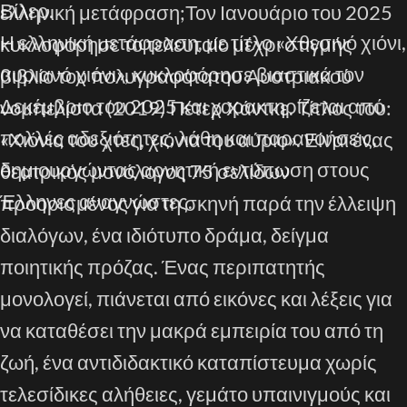
Βίλερ.
ελληνική μετάφραση;Τον Ιανουάριο του 2025
Η ελληνική μετάφραση, με τίτλο «Χθεσινό χιόνι,
κυκλοφόρησε το τελευταίο μέχρι στιγμής
αυριανό χιόνι», κυκλοφόρησε βιαστικά τον
βιβλίο του πολυγραφότατου Αυστριακού
Δεκέμβριο του 2025 και χαρακτηρίζεται από
νομπελίστα (2019) Πέτερ Χάντκε. Τίτλος του:
πολλές αδεξιότητες, λάθη και παρανοήσεις,
«Χιόνια του χτες, χιόνια του αύριο». Είναι ένας
δημιουργώντας αρνητική εντύπωση στους
θεατρικός μονόλογος 75 σελίδων
Έλληνες αναγνώστες.
προορισμένος για τη σκηνή παρά την έλλειψη
διαλόγων, ένα ιδιότυπο δράμα, δείγμα
ποιητικής πρόζας. Ένας περιπατητής
μονολογεί, πιάνεται από εικόνες και λέξεις για
να καταθέσει την μακρά εμπειρία του από τη
ζωή, ένα αντιδιδακτικό καταπίστευμα χωρίς
τελεσίδικες αλήθειες, γεμάτο υπαινιγμούς και