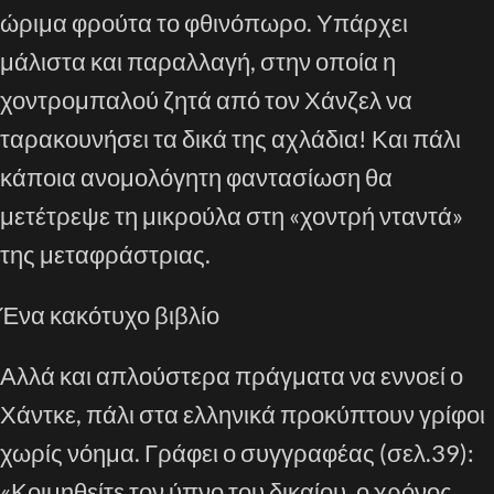
ώριμα φρούτα το φθινόπωρο. Υπάρχει
μάλιστα και παραλλαγή, στην οποία η
χοντρομπαλού ζητά από τον Χάνζελ να
ταρακουνήσει τα δικά της αχλάδια! Και πάλι
κάποια ανομολόγητη φαντασίωση θα
μετέτρεψε τη μικρούλα στη «χοντρή νταντά»
της μεταφράστριας.
Ένα κακότυχο βιβλίο
Αλλά και απλούστερα πράγματα να εννοεί ο
Χάντκε, πάλι στα ελληνικά προκύπτουν γρίφοι
χωρίς νόημα. Γράφει ο συγγραφέας (σελ.39):
«Κοιμηθείτε τον ύπνο του δικαίου, ο χρόνος