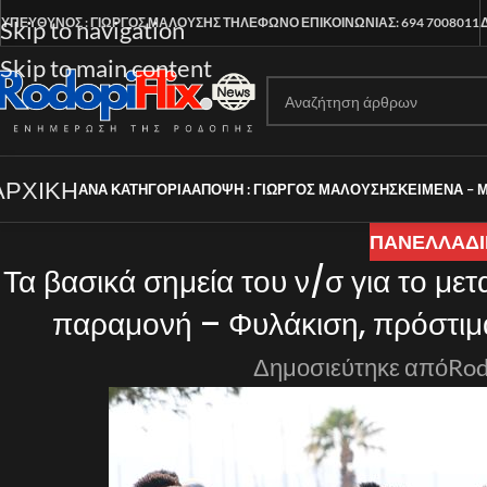
ΥΠΕΥΘΥΝΟΣ : ΓΙΩΡΓΟΣ ΜΑΛΟΥΣΗΣ
ΤΗΛΕΦΩΝΟ ΕΠΙΚΟΙΝΩΝΙΑΣ: 694 7008011
Skip to navigation
Skip to main content
ΑΡΧΙΚΗ
ΑΝΑ ΚΑΤΗΓΟΡΊΑ
ΑΠΟΨΗ : ΓΙΩΡΓΟΣ ΜΑΛΟΥΣΗΣ
ΚΕΙΜΕΝΑ – 
ΠΑΝΕΛΛΑΔΙ
Τα βασικά σημεία του ν/σ για το με
παραμονή – Φυλάκιση, πρόστιμα
Δημοσιεύτηκε από
Rod