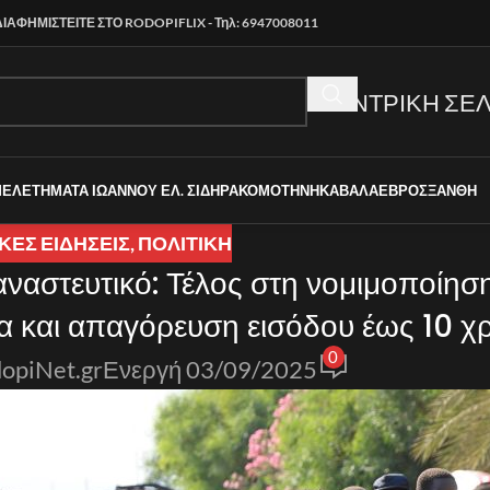
ΔΙΑΦΗΜΙΣΤΕΙΤΕ ΣΤΟ RODOPIFLIX - Τηλ: 6947008011
ΚΕΝΤΡΙΚΗ ΣΕΛ
ΜΕΛΕΤΗΜΑΤΑ ΙΩΑΝΝΟΥ ΕΛ. ΣΙΔΗΡΑ
ΚΟΜΟΤΗΝΗ
ΚΑΒΑΛΑ
ΕΒΡΟΣ
ΞΑΝΘΗ
ΚΈΣ ΕΙΔΉΣΕΙΣ
,
ΠΟΛΙΤΙΚΗ
ταναστευτικό: Τέλος στη νομιμοποίηση
 και απαγόρευση εισόδου έως 10 χ
0
opiNet.gr
Ενεργή 03/09/2025