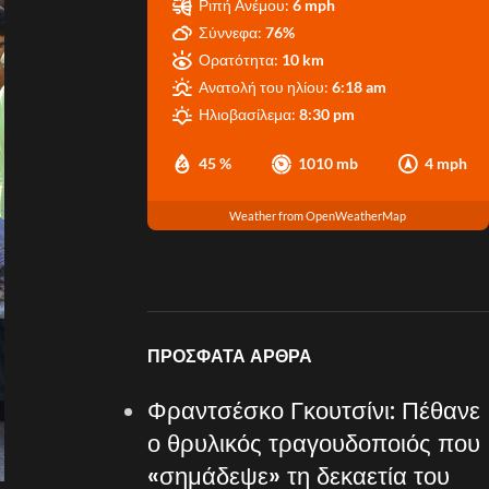
Ριπή Ανέμου:
6 mph
Σύννεφα:
76%
Ορατότητα:
10 km
Ανατολή του ηλίου:
6:18 am
Ηλιοβασίλεμα:
8:30 pm
45 %
1010 mb
4 mph
Weather from OpenWeatherMap
ΠΡΌΣΦΑΤΑ ΆΡΘΡΑ
Φραντσέσκο Γκουτσίνι: Πέθανε
ο θρυλικός τραγουδοποιός που
«σημάδεψε» τη δεκαετία του