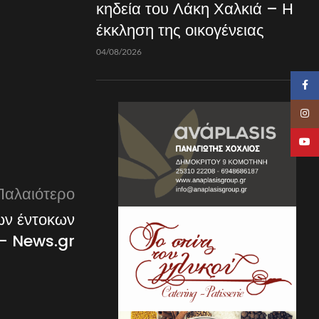
κηδεία του Λάκη Χαλκιά – Η
έκκληση της οικογένειας
04/08/2026
Faceb
Insta
YouTu
Παλαιότερο
ων έντοκων
 – News.gr