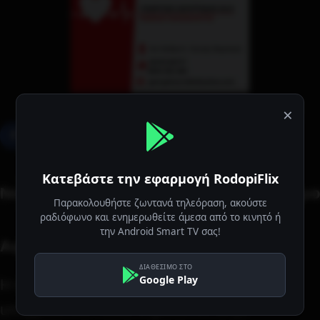
×
Κατεβάστε την εφαρμογή RodopiFlix
Νεότερο
Παλαιότερο
Παρακολουθήστε ζωντανά τηλεόραση, ακούστε
ραδιόφωνο και ενημερωθείτε άμεσα από το κινητό ή
την Android Smart TV σας!
Αφήστε μια απάντηση
ΔΙΑΘΕΣΙΜΟ ΣΤΟ
Google Play
Η ηλ. διεύθυνση σας δεν δημοσιεύεται.
Τα
υποχρεωτικά πεδία σημειώνονται με
*