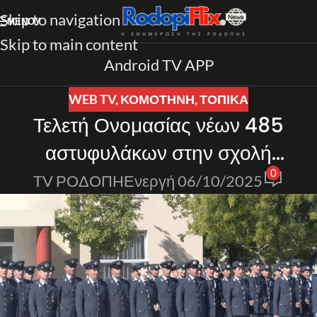
Skip to navigation
ΜΕΝΟΎ
Skip to main content
Android TV APP
WEB TV
,
ΚΟΜΟΤΗΝΗ
,
ΤΟΠΙΚΑ
Τελετή Ονομασίας νέων 485
αστυφυλάκων στην σχολή
0
αστυνομίας Κομοτηνής
TV ΡΟΔΟΠΗ
Ενεργή 06/10/2025