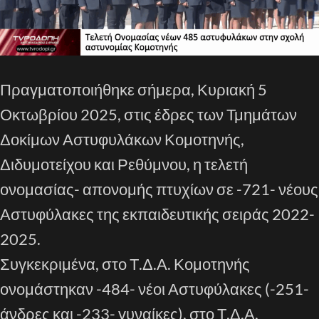
Πραγματοποιήθηκε σήμερα, Κυριακή 5
Οκτωβρίου 2025, στις έδρες των Τμημάτων
Δοκίμων Αστυφυλάκων Κομοτηνής,
Διδυμοτείχου και Ρεθύμνου, η τελετή
ονομασίας- απονομής πτυχίων σε -721- νέους
Αστυφύλακες της εκπαιδευτικής σειράς 2022-
2025.
Συγκεκριμένα, στο Τ.Δ.Α. Κομοτηνής
ονομάστηκαν -484- νέοι Αστυφύλακες (-251-
άνδρες και -233- γυναίκες), στο Τ.Δ.Α.