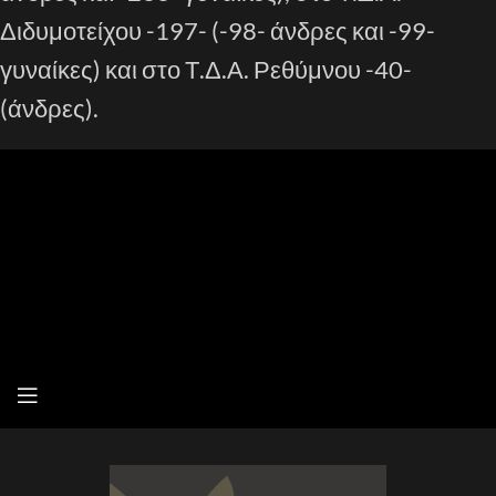
Διδυμοτείχου -197- (-98- άνδρες και -99-
γυναίκες) και στο Τ.Δ.Α. Ρεθύμνου -40-
(άνδρες).