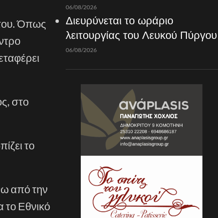
06/08/2026
Διευρύνεται το ωράριο
 του. Όπως
λειτουργίας του Λευκού Πύργου
έντρο
06/08/2026
εταφέρει
ς, στο
ίζει το
νω από την
α το Εθνικό