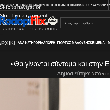
ΥΠΕΥΘΥΝΟΣ : ΓΙΩΡΓΟΣ ΜΑΛΟΥΣΗΣ
ΤΗΛΕΦΩΝΟ ΕΠΙΚΟΙΝΩΝΙΑΣ: 694 7008011
Skip to navigation
Skip to main content
ΑΡΧΙΚΗ
ΑΝΑ ΚΑΤΗΓΟΡΊΑ
ΑΠΟΨΗ : ΓΙΩΡΓΟΣ ΜΑΛΟΥΣΗΣ
ΚΕΙΜΕΝΑ – 
«Θα γίνονται σύντομα και στην 
Δημοσιεύτηκε από
Rod