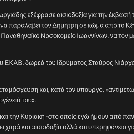
ωργιάδης εξέφρασε αισιοδοξία για την έκβασή
ε να παραλάβει τον Δημήτρη σε κώμα από το Κ
 Παναθηναϊκό Νοσοκομείο Ιωαννίνων, να τον μ
υ ΕΚΑΒ, δωρεά του Ιδρύματος Σταύρος Νιάρχο
αμόσχευση και, κατά τον υπουργό, «αντιμετωπ
ογένειά του».
 και την Κυριακή -στο οποίο εγώ ήμουν από πά
ει χαρά και αισιοδοξία αλλά και υπερηφάνεια γι