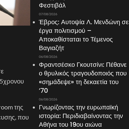
Φεστιβάλ
07/08/2026
Έβρος: Αυτοψία Λ. Μενδώνη σε
έργα πολιτισμού –
Αποκαθίσταται το Τέμενος
Βαγιαζήτ
06/08/2026
Φραντσέσκο Γκουτσίνι: Πέθανε
σε
ο θρυλικός τραγουδοποιός που
15χρονου
«σημάδεψε» τη δεκαετία του
’70
06/08/2026
Γνωρίζοντας την ευρωπαϊκή
room της
ιστορία: Περιδιαβαίνοντας την
ευσης, που
Αθήνα του 19ου αιώνα