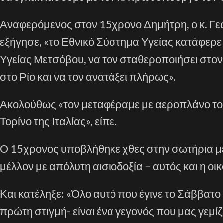
Αναφερόμενος στον 15χρονο Δημήτρη, ο κ. Γε
εξήγησε, «το Εθνικό Σύστημα Υγείας κατάφερ
Υγείας Μετσόβου, να τον σταθεροποιήσει στον
στο Ρίο και να τον ανατάξει πλήρως».
Ακολούθως «τον μεταφέραμε με αεροπλάνο το
Τορίνο της Ιταλίας», είπε.
Ο 15χρονος υποβλήθηκε χθες στην σωτήρια μετ
μέλλον με απόλυτη αισιοδοξία – αυτός και η οικ
Και κατέληξε: «Όλο αυτό που έγινε το Σάββατο
πρώτη στιγμή- είναι ένα γεγονός που μας γεμίζ