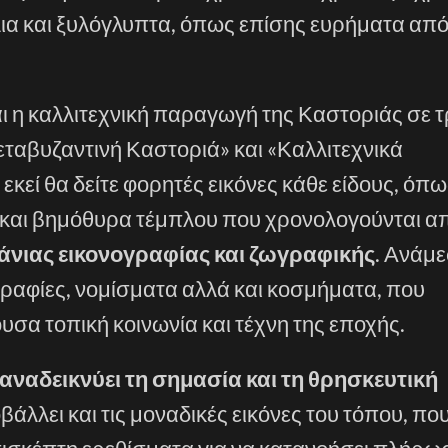
λια και ξυλόγλυπτα, όπως επίσης ευρήματα απ
ι η καλλιτεχνική παραγωγή της Καστοριάς σε τ
εταβυζαντινή Καστοριά» και «Καλλιτεχνικά
εί θα δείτε φορητές εικόνες κάθε είδους, όπω
ου και βημόθυρα τέμπλου που χρονολογούνται α
άνιας εικονογραφίας και ζωγραφικής
. Ανάμ
γραφίες, νομίσματα αλλά και κοσμήματα, που
σα τοπική κοινωνία και τέχνη της εποχής.
αναδεικνύει τη σημασία και τη θρησκευτική
άλλει και τις μοναδικές εικόνες του τόπου, που