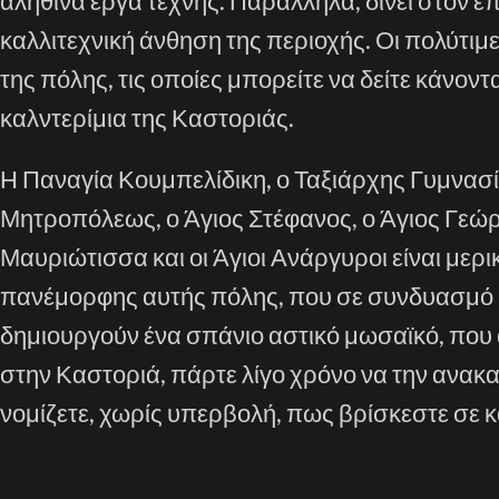
αληθινά έργα τέχνης. Παράλληλα, δίνει στον ε
καλλιτεχνική άνθηση της περιοχής. Οι πολύτιμε
της πόλης, τις οποίες μπορείτε να δείτε κάνοντ
καλντερίμια της Καστοριάς.
Η Παναγία Κουμπελίδικη, ο Ταξιάρχης Γυμνασίου
Μητροπόλεως, ο Άγιος Στέφανος, ο Άγιος Γεώρ
Μαυριώτισσα και οι Άγιοι Ανάργυροι είναι μερ
πανέμορφης αυτής πόλης, που σε συνδυασμό με
δημιουργούν ένα σπάνιο αστικό μωσαϊκό, που α
στην Καστοριά, πάρτε λίγο χρόνο να την ανακα
νομίζετε, χωρίς υπερβολή, πως βρίσκεστε σε κ