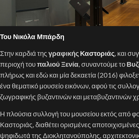
Του Νικόλα Μπάρδη
Στην καρδιά της
γραφικής
Καστοριάς
, και σ
περιοχή του
παλιού Ξενία
, συναντούμε το
Βυζ
πλήρως και εδώ και μία δεκαετία (2016) φιλοξε
ένα θεματικό μουσείο εικόνων, αφού τις συλλ
ζωγραφικής βυζαντινών και μεταβυζαντινών χ
Η πλούσια συλλογή του μουσείου εκτός από φο
Καστοριάς, διαθέτει ορισμένες αποτοιχισμένε
ψηφιδωτά της Διοκλητανούπολης, αρχιτεκτονικ