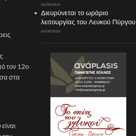
06/08/2026
ό
Διευρύνεται το ωράριο
λειτουργίας του Λευκού Πύργου
06/08/2026
ρεις
ς
πό τον 12ο
εσα στα
 είναι