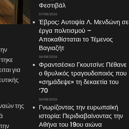
Φεστιβάλ
07/08/2026
Έβρος: Αυτοψία Λ. Μενδώνη σε
έργα πολιτισμού –
Αποκαθίσταται το Τέμενος
Βαγιαζήτ
την
06/08/2026
στηκε
Φραντσέσκο Γκουτσίνι: Πέθανε
ιται για
ο θρυλικός τραγουδοποιός που
ευτικής
«σημάδεψε» τη δεκαετία του
’70
06/08/2026
 ναών της
Γνωρίζοντας την ευρωπαϊκή
ιστορία: Περιδιαβαίνοντας την
ά
Αθήνα του 19ου αιώνα
 την