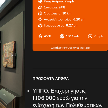
Ριπή Ανέμου:
7 mph
Σύννεφα:
24%
Ορατότητα:
10 km
Ανατολή του ηλίου:
6:20 am
Ηλιοβασίλεμα:
8:27 pm
45 %
1011 mb
7 mph
Weather from OpenWeatherMap
ΠΡΌΣΦΑΤΑ ΆΡΘΡΑ
ΥΠΠΟ: Επιχορηγήσεις
1.106.000 ευρώ για την
ενίσχυση των Πολυθεματικών