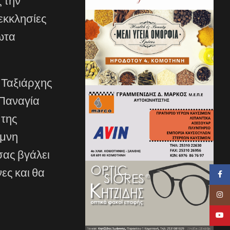
 την
 εκκλησίες
ρωτα
ο Ταξιάρχης
 Παναγία
 της
ίμνη
σας βγάλει
ες και θα
Faceb
Insta
YouTu