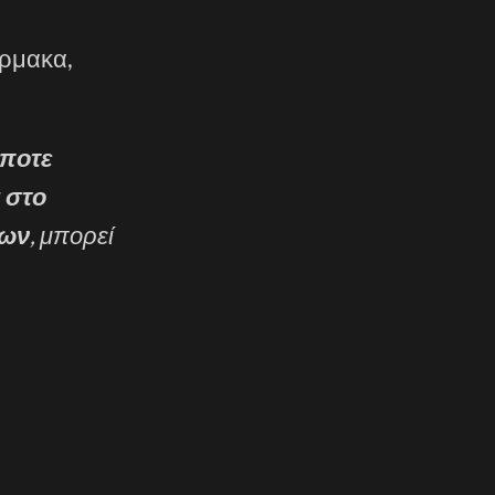
άρμακα,
ήποτε
ι
στο
των
, μπορεί