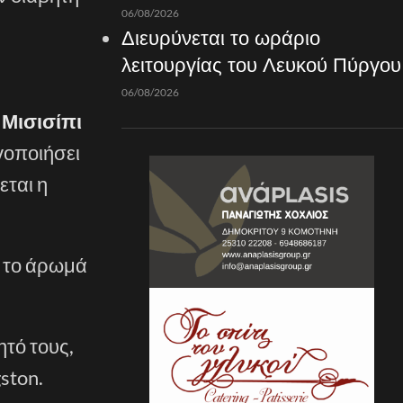
06/08/2026
Διευρύνεται το ωράριο
λειτουργίας του Λευκού Πύργου
06/08/2026
 Μισισίπι
γοποιήσει
εται η
ι το άρωμά
τό τους,
ston.