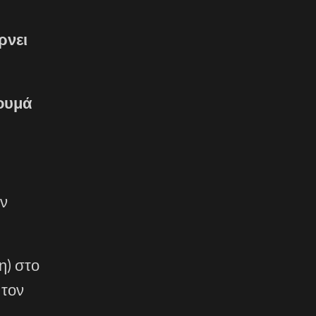
ρνει
κουμά
υν
η) στο
 τον