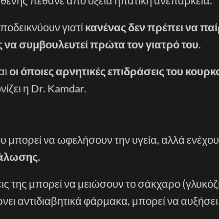
θενής πέθανε από οξεία ηπατική ανεπάρκεια.
αποδεικνύουν γιατί
κανένας δεν πρέπει να παί
 να συμβουλευτεί πρώτα τον γιατρό του
.
αι
οι όποιες αρνητικές επιδράσεις του κουρ
ονίζει η Dr. Kamdar.
υ μπορεί να ωφελήσουν την υγεία, αλλά ενέχο
άλωσης.
σεις της μπορεί να μειώσουν το σάκχαρο (γλυκόζ
ρνει αντιδιαβητικά φάρμακα, μπορεί να αυξήσει