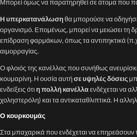
Μπορεί όμως να παρατηρηθεί σε άτομα που 
Η υπερκατανάλωση
θα μπορούσε να οδηγήσε
οργανισμό. Επομένως, μπορεί να μειώσει τη δρ
επίδραση φαρμάκων, όπως τα αντιπηκτικά (π.χ
αιμορραγίας.
Ο φλοιός της κανέλλας που συνήθως ανευρίσκε
κουμαρίνη. Η ουσία αυτή
σε υψηλές δόσεις
μπ
ενδείξεις ότι
η πολλή κανέλλα
ενδέχεται να αλ
χοληστερόλη) και τα αντικαταθλιπτικά. Η αλληλ
Ο κουρκουμάς
Στα μπαχαρικά που ενδέχεται να επηρεάσουν