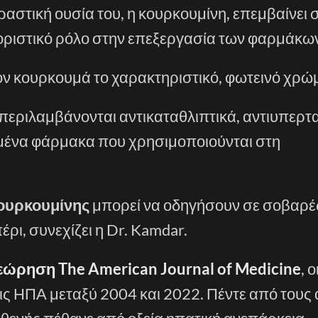
δραστική ουσία του, η κουρκουμίνη, επεμβαίνει 
οριστικό ρόλο στην επεξεργασία των φαρμάκω
ον κουρκουμά το χαρακτηριστικό, φωτεινό χρώμ
εριλαμβάνονται αντικαταθλιπτικά, αντιυπερτα
σμένα φάρμακα που χρησιμοποιούνται στη
κουρκουμίνης
μπορεί να οδηγήσουν σε σοβαρέ
ρι, συνεχίζει η Dr. Kamdar.
εώρηση The American Journal of Medicine
, 
ις ΗΠΑ μεταξύ 2004 και 2022. Πέντε από τους 