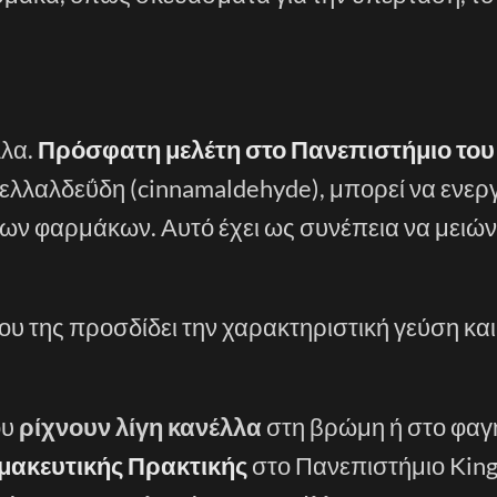
λλα.
Πρόσφατη μελέτη στο Πανεπιστήμιο του
ανελλαλδεΰδη (cinnamaldehyde), μπορεί να ενερ
ων φαρμάκων. Αυτό έχει ως συνέπεια να μειών
ου της προσδίδει την χαρακτηριστική γεύση κα
ου
ρίχνουν λίγη κανέλλα
στη βρώμη ή στο φαγη
ρμακευτικής Πρακτικής
στο Πανεπιστήμιο King