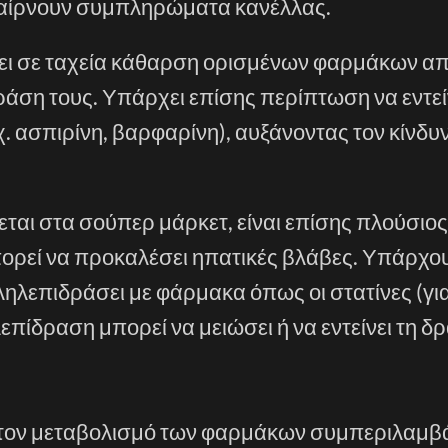
παίρνουν συμπληρώματα κανέλλας.
ι σε ταχεία κάθαρση ορισμένων φαρμάκων απ
άση τους. Υπάρχει επίσης περίπτωση να εντείν
. ασπιρίνη, βαρφαρίνη), αυξάνοντας τον κίνδυ
ται στα σούπερ μάρκετ, είναι επίσης πλούσιος
ορεί να προκαλέσει ηπατικές βλάβες. Υπάρχο
ληλεπιδράσει με φάρμακα όπως οι στατίνες (για
επίδραση μπορεί να μειώσει ή να εντείνει τη δ
 τον μεταβολισμό των φαρμάκων συμπεριλαμβά