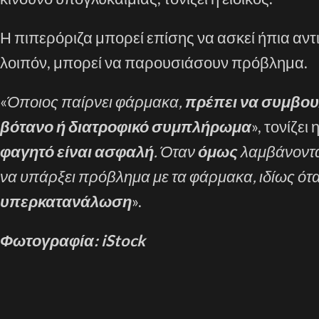
Η πιπερόριζα μπορεί επίσης να ασκεί ήπια αν
λοιπόν, μπορεί να παρουσιάσουν πρόβλημα.
«
Όποιος παίρνει φάρμακα,
πρέπει να συμβουλ
βότανο ή διατροφικό συμπλήρωμα
», τονίζει
φαγητό είναι ασφαλή
. Όταν
όμως
λαμβάνοντ
να υπάρξει πρόβλημα με τα φάρμακα, ιδίως ότα
υπερκατανάλωση
».
Φωτογραφία: iStock