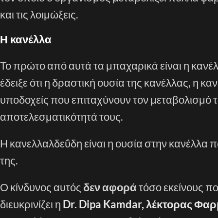
και τις λοιμώξεις.
Η κανέλλα
Το πρώτο από αυτά τα μπαχαρικά είναι η κανέ
έδειξε ότι η δραστική ουσία της κανέλλας, η κ
υποδοχείς που επιταχύνουν τον μεταβολισμό τ
αποτελεσματικότητά τους.
Η κανελλαλδεΰδη είναι η ουσία στην κανέλλα π
της.
Ο κίνδυνος αυτός
δεν αφορά
τόσο εκείνους π
διευκρινίζει η
Dr. Dipa Kamdar, λέκτορας Φα