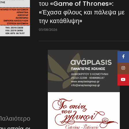
του «Game of Thrones»:
«Έχασα φίλους και πάλεψα με
την κατάθλιψη»
05/08/2026
Faceb
Insta
YouTu
Παλαιότερο
ην οποία οι