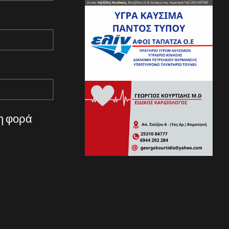
νη φορά