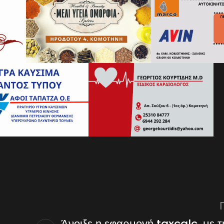
Άνοιξε η εφαρμογή taxcalc, με τ