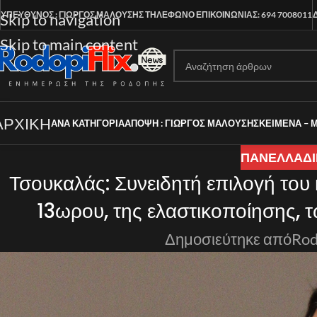
ΥΠΕΥΘΥΝΟΣ : ΓΙΩΡΓΟΣ ΜΑΛΟΥΣΗΣ
ΤΗΛΕΦΩΝΟ ΕΠΙΚΟΙΝΩΝΙΑΣ: 694 7008011
Skip to navigation
Skip to main content
ΑΡΧΙΚΗ
ΑΝΑ ΚΑΤΗΓΟΡΊΑ
ΑΠΟΨΗ : ΓΙΩΡΓΟΣ ΜΑΛΟΥΣΗΣ
ΚΕΙΜΕΝΑ – 
ΠΑΝΕΛΛΑΔΙ
Τσουκαλάς: Συνειδητή επιλογή του
13ωρου, της ελαστικοποίησης, 
Δημοσιεύτηκε από
Rod