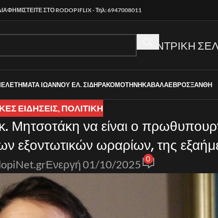
ΔΙΑΦΗΜΙΣΤΕΙΤΕ ΣΤΟ RODOPIFLIX - Τηλ: 6947008011
ΚΕΝΤΡΙΚΗ ΣΕΛ
ΜΕΛΕΤΗΜΑΤΑ ΙΩΑΝΝΟΥ ΕΛ. ΣΙΔΗΡΑ
ΚΟΜΟΤΗΝΗ
ΚΑΒΑΛΑ
ΕΒΡΟΣ
ΞΑΝΘΗ
ΚΈΣ ΕΙΔΉΣΕΙΣ
,
ΠΟΛΙΤΙΚΗ
 κ. Μητσοτάκη να είναι ο πρωθυπουρ
των εξοντωτικών ωραρίων, της εξαήμ
0
εργασίας
opiNet.gr
Ενεργή 01/10/2025