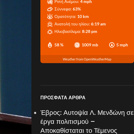
Ριπή Ανέμου:
4 mph
Σύννεφα:
63%
Ορατότητα:
10 km
Ανατολή του ηλίου:
6:19 am
Ηλιοβασίλεμα:
8:28 pm
58 %
1009 mb
5 mph
Weather from OpenWeatherMap
ΠΡΌΣΦΑΤΑ ΆΡΘΡΑ
Έβρος: Αυτοψία Λ. Μενδώνη σε
έργα πολιτισμού –
Αποκαθίσταται το Τέμενος