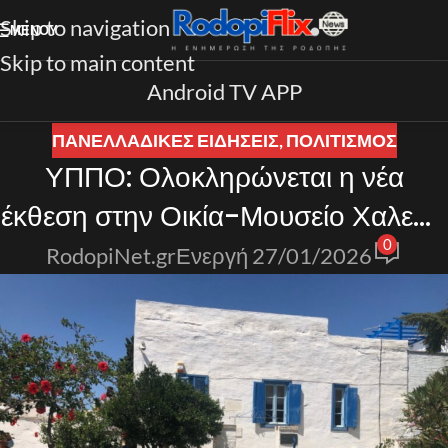
Skip to navigation
ΜΕΝΟΎ
Skip to main content
Android TV APP
ΠΑΝΕΛΛΑΔΙΚΈΣ ΕΙΔΉΣΕΙΣ
,
ΠΟΛΙΤΙΣΜΟΣ
ΥΠΠΟ: Ολοκληρώνεται η νέα
έκθεση στην Οικία-Μουσείο Χαλεπά
0
στην Τήνο
RodopiNet.gr
Ενεργή 27/01/2026