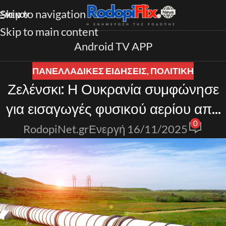
Skip to navigation
ΜΕΝΟΎ
Skip to main content
Android TV APP
ΠΑΝΕΛΛΑΔΙΚΈΣ ΕΙΔΉΣΕΙΣ
,
ΠΟΛΙΤΙΚΗ
Ζελένσκι: Η Ουκρανία συμφώνησε
για εισαγωγές φυσικού αερίου από
0
την Ελλάδα
RodopiNet.gr
Ενεργή 16/11/2025