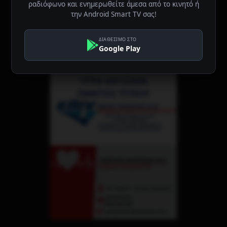
ραδιόφωνο και ενημερωθείτε άμεσα από το κινητό ή
την Android Smart TV σας!
ΔΙΑΘΕΣΙΜΟ ΣΤΟ
Google Play