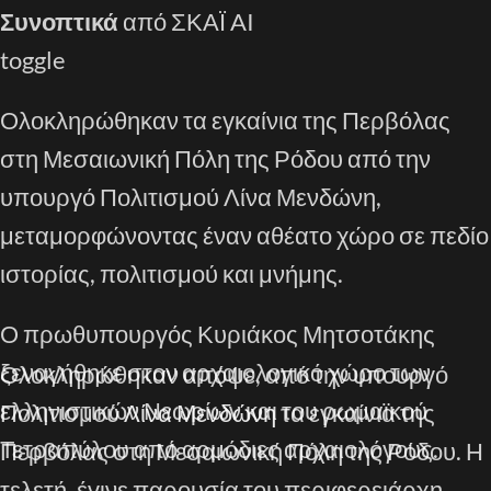
Συνοπτικά
από ΣΚΑΪ AI
toggle
Ολοκληρώθηκαν τα εγκαίνια της Περβόλας
στη Μεσαιωνική Πόλη της Ρόδου από την
υπουργό Πολιτισμού Λίνα Μενδώνη,
μεταμορφώνοντας έναν αθέατο χώρο σε πεδίο
ιστορίας, πολιτισμού και μνήμης.
Ο πρωθυπουργός Κυριάκος Μητσοτάκης
ξεναγήθηκε στον αρχαιολογικό χώρο των
Ολοκληρώθηκαν απόψε, από την υπουργό
ελληνιστικών Νεωρίων και του ρωμαϊκού
Πολιτισμού
Λίνα Μενδώνη
τα εγκαίνια της
Τετραπύλου από αρμόδιες αρχαιολόγους.
Περβόλας στη Μεσαιωνική Πόλη της Ρόδου. Η
τελετή, έγινε παρουσία του περιφερειάρχη