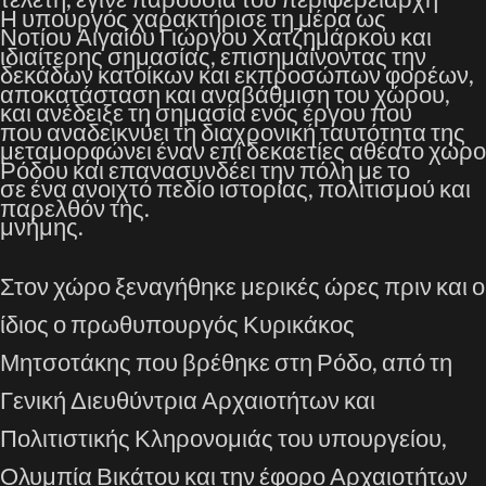
Η υπουργός χαρακτήρισε τη μέρα ως
Νοτίου Αιγαίου Γιώργου Χατζημάρκου και
ιδιαίτερης σημασίας, επισημαίνοντας την
δεκάδων κατοίκων και εκπροσώπων φορέων,
αποκατάσταση και αναβάθμιση του χώρου,
και ανέδειξε τη σημασία ενός έργου που
που αναδεικνύει τη διαχρονική ταυτότητα της
μεταμορφώνει έναν επί δεκαετίες αθέατο χώρο
Ρόδου και επανασυνδέει την πόλη με το
σε ένα ανοιχτό πεδίο ιστορίας, πολιτισμού και
παρελθόν της.
μνήμης.
Στον χώρο ξεναγήθηκε μερικές ώρες πριν και ο
ίδιος ο πρωθυπουργός Κυρικάκος
Μητσοτάκης που βρέθηκε στη Ρόδο, από τη
Γενική Διευθύντρια Αρχαιοτήτων και
Πολιτιστικής Κληρονομιάς του υπουργείου,
Ολυμπία Βικάτου και την έφορο Αρχαιοτήτων